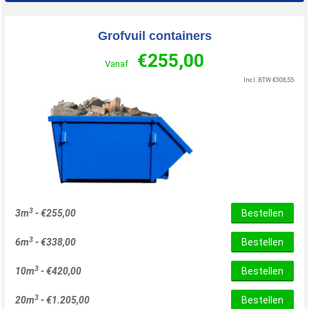
Grofvuil containers
€
255,00
Vanaf
Incl. BTW
€
308,55
3
3m
-
€
255,00
Bestellen
3
6m
-
€
338,00
Bestellen
3
10m
-
€
420,00
Bestellen
3
20m
-
€
1.205,00
Bestellen