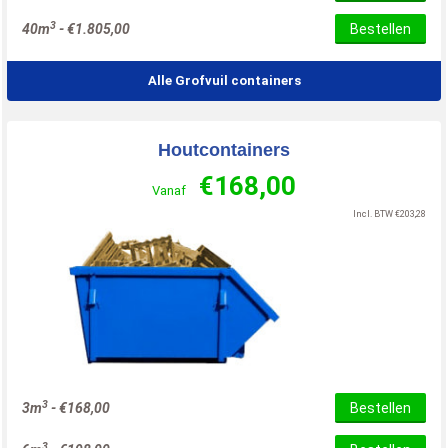
3
40m
-
€
1.805,00
Bestellen
Alle Grofvuil containers
Houtcontainers
€
168,00
Vanaf
Incl. BTW
€
203,28
3
3m
-
€
168,00
Bestellen
3