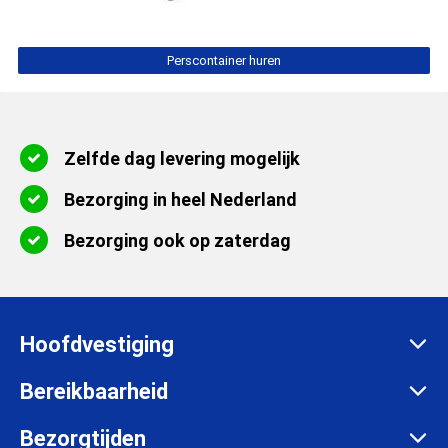
Perscontainer huren
Zelfde dag levering mogelijk
Bezorging in heel Nederland
Bezorging ook op zaterdag
Hoofdvestiging
Zadelmakersstraat 26
Bereikbaarheid
8601 WH Sneek
Maandag t/m vrijdag:
Bezorgtijden