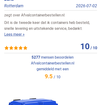
7-02
Beverwijk
2026-07-02
Del
zegt over
Afvalcontainerbestellen.nl
:
ze
Super blij
Dui
Lees meer »
ser
Le
10
/
10
/
10
5277
mensen beoordelen
Afvalcontainerbestellen.nl
gemiddeld met een
9.5
/
10