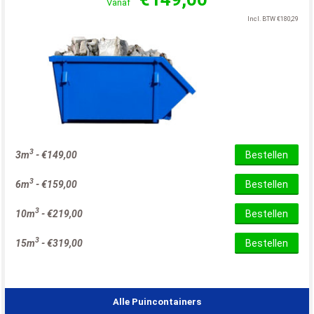
Vanaf
Incl. BTW
€
180,29
3
3m
-
€
149,00
Bestellen
3
6m
-
€
159,00
Bestellen
3
10m
-
€
219,00
Bestellen
3
15m
-
€
319,00
Bestellen
Alle Puincontainers