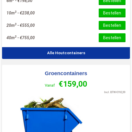
6m
-
€
198,00
Bestellen
3
10m
-
€
238,00
Bestellen
3
20m
-
€
555,00
Bestellen
3
40m
-
€
755,00
Bestellen
Alle Houtcontainers
Groencontainers
€
159,00
Vanaf
Incl. BTW
€
192,39