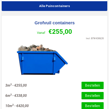
Alle Puincontainers
Grofvuil containers
€
255,00
Vanaf
Incl. BTW
€
308,55
3
3m
-
€
255,00
Bestellen
3
6m
-
€
338,00
Bestellen
3
10m
-
€
420,00
Bestellen