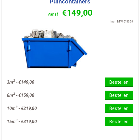
Puincontainers
€
149,00
Vanaf
Incl. BTW
€
180,29
3
3m
-
€
149,00
Bestellen
3
6m
-
€
159,00
Bestellen
3
10m
-
€
219,00
Bestellen
3
15m
-
€
319,00
Bestellen