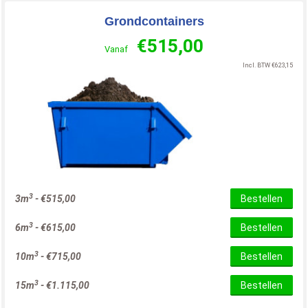
Grondcontainers
€
515,00
Vanaf
Incl. BTW
€
623,15
3
3m
-
€
515,00
Bestellen
3
6m
-
€
615,00
Bestellen
3
10m
-
€
715,00
Bestellen
3
15m
-
€
1.115,00
Bestellen