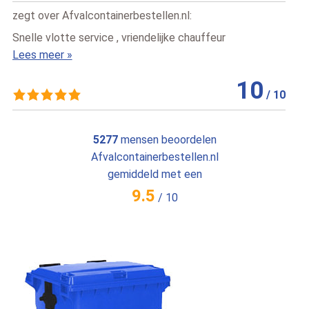
zegt over
Afvalcontainerbestellen.nl
:
r
Dit is de tweede keer dat ik containers heb bestel
snelle levering en uitstekende service, bedankt.
Lees meer »
10
/
10
1
5277
mensen beoordelen
Afvalcontainerbestellen.nl
gemiddeld met een
9.5
/
10