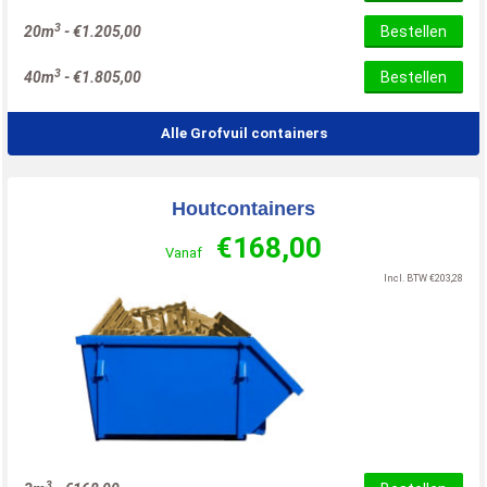
3
20m
-
€
1.205,00
Bestellen
3
40m
-
€
1.805,00
Bestellen
Alle Grofvuil containers
Houtcontainers
€
168,00
Vanaf
Incl. BTW
€
203,28
3