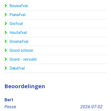
Bouwafval
Puinafval
Grofvuil
Houtafval
Groenafval
Grond schoon
Grond - vervuild
Dakafval
Beoordelingen
Edris
2026-07-02
Rotterdam
2026-