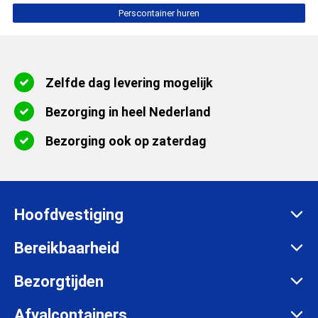
Perscontainer huren
Zelfde dag levering mogelijk
Bezorging in heel Nederland
Bezorging ook op zaterdag
Hoofdvestiging
Zadelmakersstraat 26
Bereikbaarheid
8601 WH Sneek
Maandag t/m vrijdag:
Bezorgtijden
info@afvalcontainerbestellen.nl
Van 07:00 tot 17:30 uur
Maandag t/m vrijdag:
Afvalcontainers
085-3034777