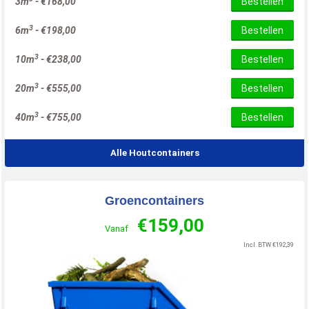
3m
-
€
168,00
Bestellen
3
6m
-
€
198,00
Bestellen
3
10m
-
€
238,00
Bestellen
3
20m
-
€
555,00
Bestellen
3
40m
-
€
755,00
Bestellen
Alle Houtcontainers
Groencontainers
€
159,00
Vanaf
Incl. BTW
€
192,39