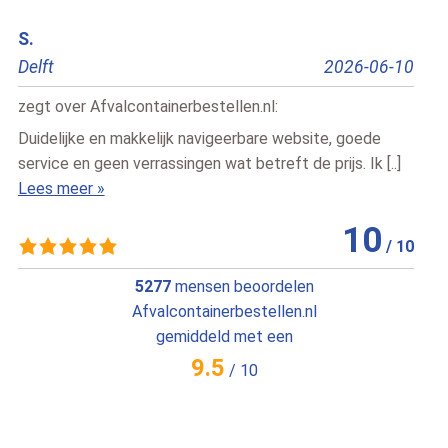
Richard
Ann
Doetinchem
2026-06-15
Utre
zegt over
Afvalcontainerbestellen.nl
:
zegt
Alles goe geregeld
Echt
Lees meer »
altij
Lees
9
/
10
5277
mensen beoordelen
Afvalcontainerbestellen.nl
gemiddeld met een
9.5
/
10