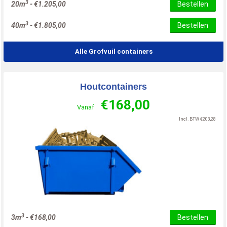
3
20m
-
€
1.205,00
Bestellen
3
40m
-
€
1.805,00
Bestellen
Alle Grofvuil containers
Houtcontainers
€
168,00
Vanaf
Incl. BTW
€
203,28
3
3m
-
€
168,00
Bestellen