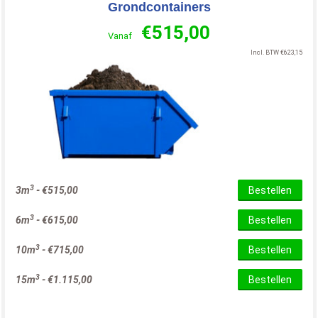
Grondcontainers
€
515,00
Vanaf
Incl. BTW
€
623,15
3
3m
-
€
515,00
Bestellen
3
6m
-
€
615,00
Bestellen
3
10m
-
€
715,00
Bestellen
3
15m
-
€
1.115,00
Bestellen