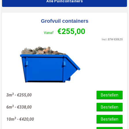
Alle Puincontainers
Grofvuil containers
€
255,00
Vanaf
Incl. BTW
€
308,55
3
3m
-
€
255,00
Bestellen
3
6m
-
€
338,00
Bestellen
3
10m
-
€
420,00
Bestellen