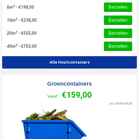
3
6m
-
€
198,00
Bestellen
3
10m
-
€
238,00
Bestellen
3
20m
-
€
555,00
Bestellen
3
40m
-
€
755,00
Bestellen
Alle Houtcontainers
Groencontainers
€
159,00
Vanaf
Incl. BTW
€
192,39