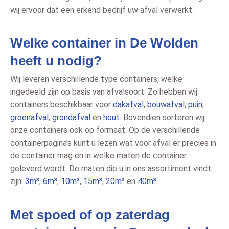
wij ervoor dat een erkend bedrijf uw afval verwerkt.
Welke container in De Wolden
heeft u nodig?
Wij leveren verschillende type containers, welke
ingedeeld zijn op basis van afvalsoort. Zo hebben wij
containers beschikbaar voor
dakafval
,
bouwafval
,
puin
,
groenafval
,
grondafval
en
hout
. Bovendien sorteren wij
onze containers ook op formaat. Op de verschillende
containerpagina’s kunt u lezen wat voor afval er precies in
de container mag en in welke maten de container
geleverd wordt. De maten die u in ons assortiment vindt
zijn:
3m³
,
6m³
,
10m³
,
15m³
,
20m³
en
40m³
.
Met spoed of op zaterdag