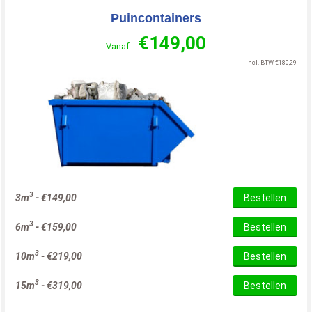
Puincontainers
€
149,00
Vanaf
Incl. BTW
€
180,29
3
3m
-
€
149,00
Bestellen
3
6m
-
€
159,00
Bestellen
3
10m
-
€
219,00
Bestellen
3
15m
-
€
319,00
Bestellen