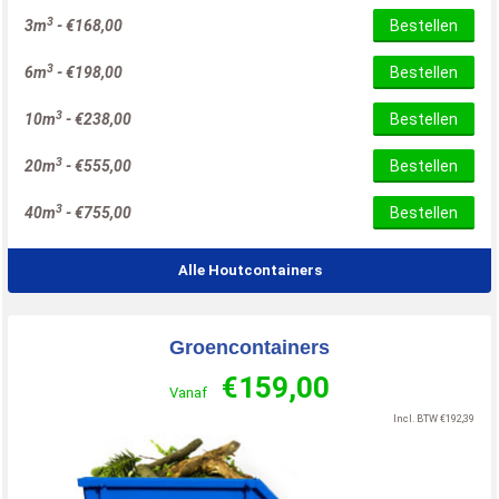
3
3m
-
€
168,00
Bestellen
3
6m
-
€
198,00
Bestellen
3
10m
-
€
238,00
Bestellen
3
20m
-
€
555,00
Bestellen
3
40m
-
€
755,00
Bestellen
Alle Houtcontainers
Groencontainers
€
159,00
Vanaf
Incl. BTW
€
192,39