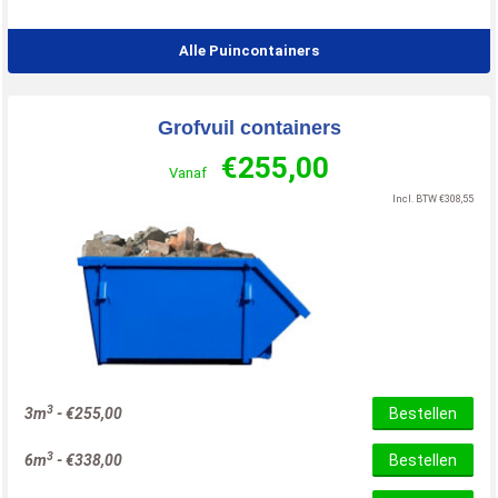
Alle Puincontainers
Grofvuil containers
€
255,00
Vanaf
Incl. BTW
€
308,55
3
3m
-
€
255,00
Bestellen
3
6m
-
€
338,00
Bestellen