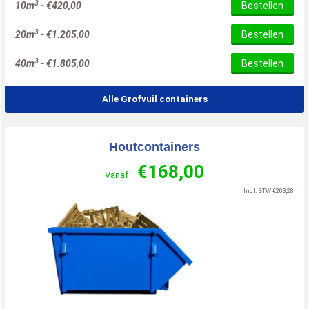
3
10m
-
€
420,00
Bestellen
3
20m
-
€
1.205,00
Bestellen
3
40m
-
€
1.805,00
Bestellen
Alle Grofvuil containers
Houtcontainers
€
168,00
Vanaf
Incl. BTW
€
203,28