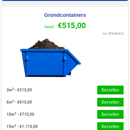
Grondcontainers
€
515,00
Vanaf
Incl. BTW
€
623,15
3
3m
-
€
515,00
Bestellen
3
6m
-
€
615,00
Bestellen
3
10m
-
€
715,00
Bestellen
3
15m
-
€
1.115,00
Bestellen