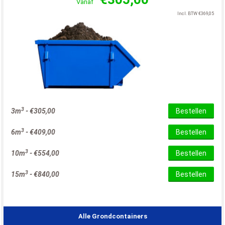
Vanaf
Incl. BTW
€
369,05
3
3m
-
€
305,00
Bestellen
3
6m
-
€
409,00
Bestellen
3
10m
-
€
554,00
Bestellen
3
15m
-
€
840,00
Bestellen
Alle Grondcontainers