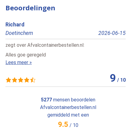
Beoordelingen
Annemarie van Rijn
2026-06-15
Utrecht
2
zegt over
Afvalcontainerbestellen.nl
:
Echt een geweldig bedrijf! De communicatie
altijd prettig en professioneel, en de chauffeurs
Lees meer »
9
/
10
5277
mensen beoordelen
Afvalcontainerbestellen.nl
gemiddeld met een
9.5
/
10