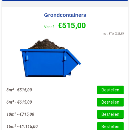
Grondcontainers
€
515,00
Vanaf
Incl. BTW
€
623,15
3
3m
-
€
515,00
Bestellen
3
6m
-
€
615,00
Bestellen
3
10m
-
€
715,00
Bestellen
3
15m
-
€
1.115,00
Bestellen