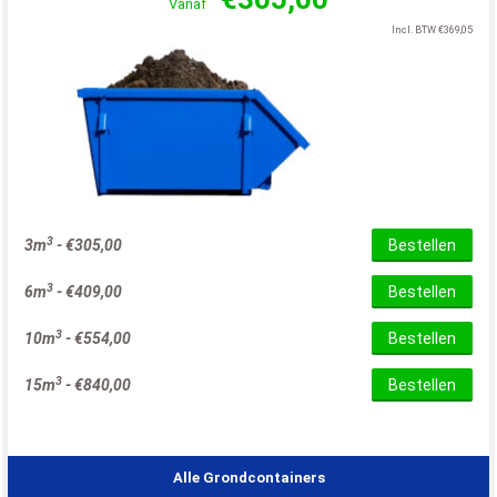
Vanaf
Incl. BTW
€
369,05
3
3m
-
€
305,00
Bestellen
3
6m
-
€
409,00
Bestellen
3
10m
-
€
554,00
Bestellen
3
15m
-
€
840,00
Bestellen
Alle Grondcontainers