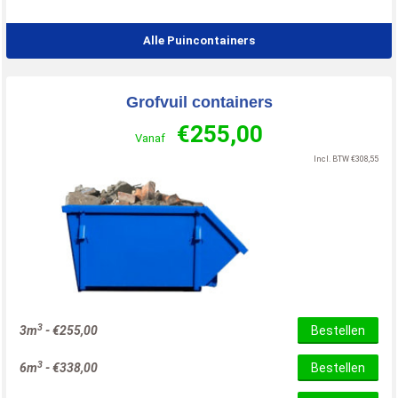
Alle Puincontainers
Grofvuil containers
€
255,00
Vanaf
Incl. BTW
€
308,55
3
3m
-
€
255,00
Bestellen
3
6m
-
€
338,00
Bestellen