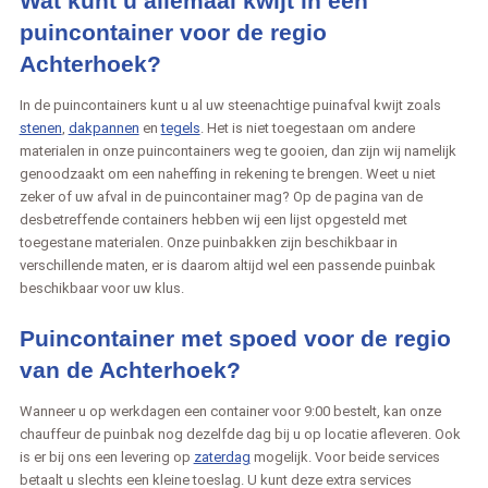
Wat kunt u allemaal kwijt in een
puincontainer voor de regio
Achterhoek?
In de puincontainers kunt u al uw steenachtige puinafval kwijt zoals
stenen
,
dakpannen
en
tegels
. Het is niet toegestaan om andere
materialen in onze puincontainers weg te gooien, dan zijn wij namelijk
genoodzaakt om een naheffing in rekening te brengen. Weet u niet
zeker of uw afval in de puincontainer mag? Op de pagina van de
desbetreffende containers hebben wij een lijst opgesteld met
toegestane materialen. Onze puinbakken zijn beschikbaar in
verschillende maten, er is daarom altijd wel een passende puinbak
beschikbaar voor uw klus.
Puincontainer met spoed voor de regio
van de Achterhoek?
Wanneer u op werkdagen een container voor 9:00 bestelt, kan onze
chauffeur de puinbak nog dezelfde dag bij u op locatie afleveren. Ook
is er bij ons een levering op
zaterdag
mogelijk. Voor beide services
betaalt u slechts een kleine toeslag. U kunt deze extra services