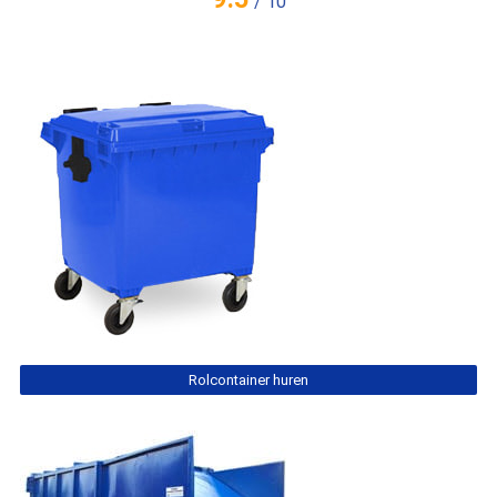
/
10
Rolcontainer huren