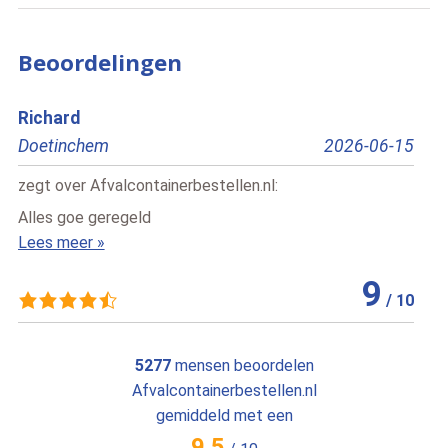
Beoordelingen
Annemarie van Rijn
2026-06-15
Utrecht
l
:
zegt over
Afvalcontainerbestellen.nl
:
Echt een geweldig bedrijf! De communicat
altijd prettig en professioneel, en de chauffeu
Lees meer »
9
/
10
5277
mensen beoordelen
Afvalcontainerbestellen.nl
gemiddeld met een
9.5