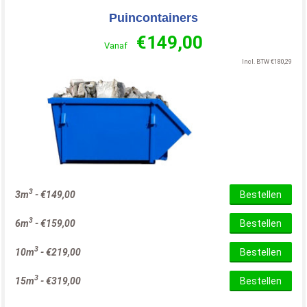
Puincontainers
€
149,00
Vanaf
Incl. BTW
€
180,29
3
3m
-
€
149,00
Bestellen
3
6m
-
€
159,00
Bestellen
3
10m
-
€
219,00
Bestellen
3
15m
-
€
319,00
Bestellen