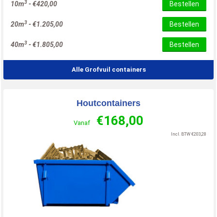
3
10m
-
€
420,00
Bestellen
3
20m
-
€
1.205,00
Bestellen
3
40m
-
€
1.805,00
Bestellen
Alle Grofvuil containers
Houtcontainers
€
168,00
Vanaf
Incl. BTW
€
203,28