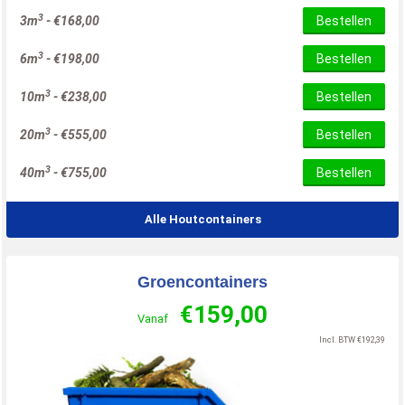
3
3m
-
€
168,00
Bestellen
3
6m
-
€
198,00
Bestellen
3
10m
-
€
238,00
Bestellen
3
20m
-
€
555,00
Bestellen
3
40m
-
€
755,00
Bestellen
Alle Houtcontainers
Groencontainers
€
159,00
Vanaf
Incl. BTW
€
192,39