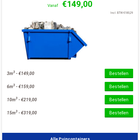
€
149,00
Vanaf
Incl. BTW
€
180,29
3
3m
-
€
149,00
Bestellen
3
6m
-
€
159,00
Bestellen
3
10m
-
€
219,00
Bestellen
3
15m
-
€
319,00
Bestellen
Alle Puincontainers