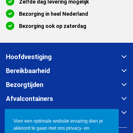
Zelfde dag levering mogelijk
Bezorging in heel Nederland
Bezorging ook op zaterdag
Hoofdvestiging
Zadelmakersstraat 26
Bereikbaarheid
8601 WH Sneek
Maandag t/m vrijdag:
Bezorgtijden
info@afvalcontainerbestellen.nl
Van 07:00 tot 17:30 uur
Maandag t/m vrijdag:
Afvalcontainers
085-3034777
Van 07:00 tot 17:30 uur
Rolcontainer huren
KVK:
57701385
Container huren in o.a.
Zaterdag:
Container huren
Voor een optimale website ervaring dien je
BTW:
NL852697302B01
Van 08:00 tot 12:00 uur
akkoord te gaan met ons privacy- en
Bouwafval containers
Friesland