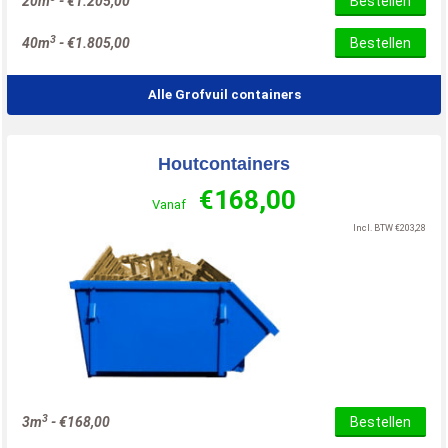
20m
-
€
1.205,00
Bestellen
3
40m
-
€
1.805,00
Bestellen
Alle Grofvuil containers
Houtcontainers
€
168,00
Vanaf
Incl. BTW
€
203,28
3
3m
-
€
168,00
Bestellen