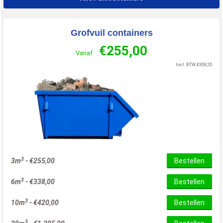
Grofvuil containers
€
255,00
Vanaf
Incl. BTW
€
308,55
3
3m
-
€
255,00
Bestellen
3
6m
-
€
338,00
Bestellen
3
10m
-
€
420,00
Bestellen
3