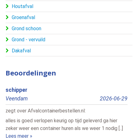
Houtafval
Groenafval
Grond schoon
Grond - vervuild
Dakafval
Beoordelingen
schipper
Pet
Veendam
2026-06-29
Har
zegt over
Afvalcontainerbestellen.nl
:
zegt
alles is goed verlopen keurig op tijd geleverd ga hier
Hela
zeker weer een container huren als we weer 1 nodig [..]
dag, 
Lees meer »
Lees