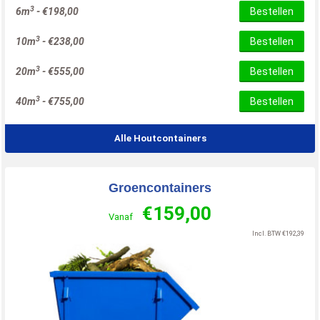
3
6m
-
€
198,00
Bestellen
3
10m
-
€
238,00
Bestellen
3
20m
-
€
555,00
Bestellen
3
40m
-
€
755,00
Bestellen
Alle Houtcontainers
Groencontainers
€
159,00
Vanaf
Incl. BTW
€
192,39