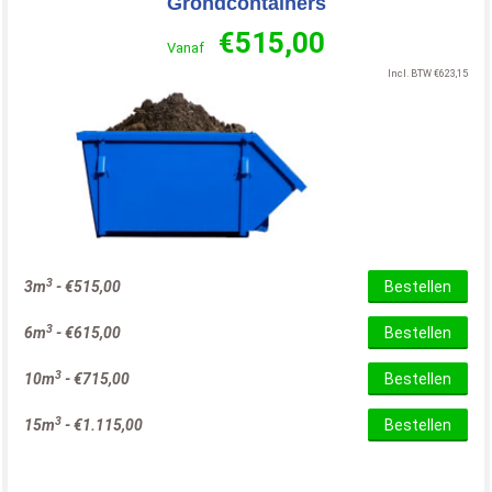
Grondcontainers
€
515,00
Vanaf
Incl. BTW
€
623,15
3
3m
-
€
515,00
Bestellen
3
6m
-
€
615,00
Bestellen
3
10m
-
€
715,00
Bestellen
3
15m
-
€
1.115,00
Bestellen