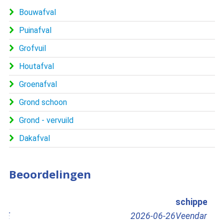
Bouwafval
Puinafval
Grofvuil
Houtafval
Groenafval
Grond schoon
Grond - vervuild
Dakafval
Beoordelingen
schipper
Pet
Veendam
2026-06-29
Har