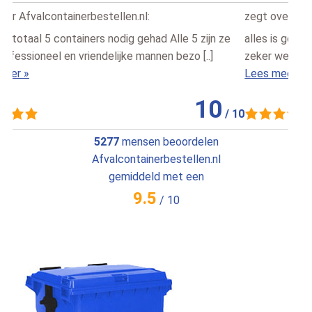
zegt over
Afvalcontainerbestellen.nl
:
zegt
alles is goed verlopen keurig op tijd geleverd ga hier
Hela
zeker weer een container huren als we weer 1 nodig [..]
dag, 
Lees meer »
Lees
10
/
10
5277
mensen beoordelen
Afvalcontainerbestellen.nl
gemiddeld met een
9.5
/
10