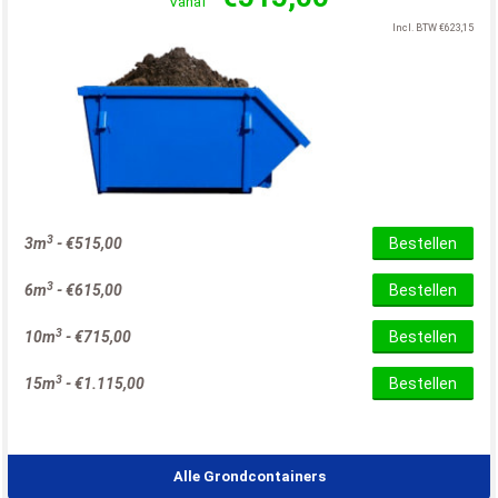
Vanaf
Incl. BTW
€
623,15
3
3m
-
€
515,00
Bestellen
3
6m
-
€
615,00
Bestellen
3
10m
-
€
715,00
Bestellen
3
15m
-
€
1.115,00
Bestellen
Alle Grondcontainers