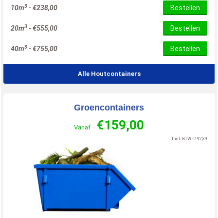
3
10m
-
€
238,00
Bestellen
3
20m
-
€
555,00
Bestellen
3
40m
-
€
755,00
Bestellen
Alle Houtcontainers
Groencontainers
€
159,00
Vanaf
Incl. BTW
€
192,39