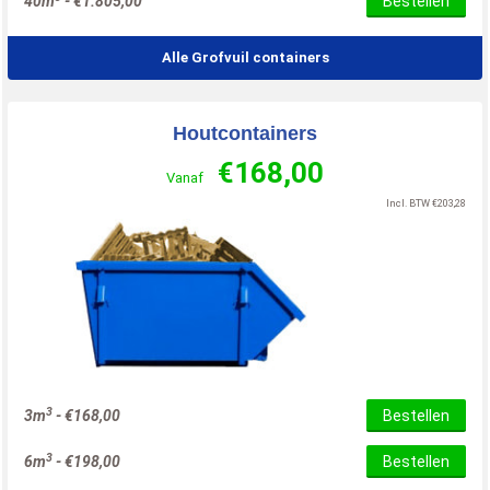
40m
-
€
1.805,00
Bestellen
Alle Grofvuil containers
Houtcontainers
€
168,00
Vanaf
Incl. BTW
€
203,28
3
3m
-
€
168,00
Bestellen
3
6m
-
€
198,00
Bestellen