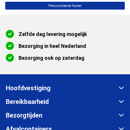
Perscontainer huren
Zelfde dag levering mogelijk
Bezorging in heel Nederland
Bezorging ook op zaterdag
Hoofdvestiging
Zadelmakersstraat 26
Bereikbaarheid
8601 WH Sneek
Maandag t/m vrijdag:
Bezorgtijden
info@afvalcontainerbestellen.nl
Van 07:00 tot 17:30 uur
Maandag t/m vrijdag:
Afvalcontainers