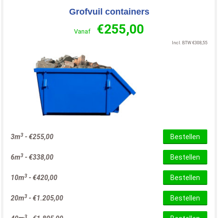
Grofvuil containers
€
255,00
Vanaf
Incl. BTW
€
308,55
3
3m
-
€
255,00
Bestellen
3
6m
-
€
338,00
Bestellen
3
10m
-
€
420,00
Bestellen
3
20m
-
€
1.205,00
Bestellen
3