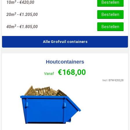
3
10m
-
€
420,00
Bestellen
3
20m
-
€
1.205,00
Bestellen
3
40m
-
€
1.805,00
Bestellen
Alle Grofvuil containers
Houtcontainers
€
168,00
Vanaf
Incl. BTW
€
203,28