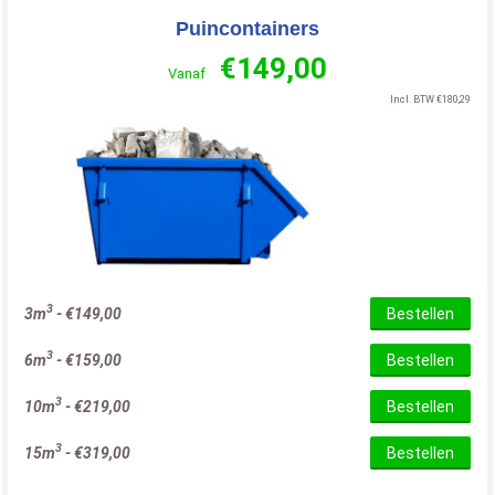
Puincontainers
€
149,00
Vanaf
Incl. BTW
€
180,29
3
3m
-
€
149,00
Bestellen
3
6m
-
€
159,00
Bestellen
3
10m
-
€
219,00
Bestellen
3
15m
-
€
319,00
Bestellen