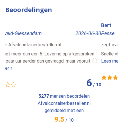
Beoordelingen
Bert
Edri
Pesse
2026-07-02
Rot
zegt over
Afvalcontainerbestellen.nl
:
zegt
Snelle vlotte service , vriendelijke chauffeur
Dit 
Lees meer »
snel
Lees
10
/
10
5277
mensen beoordelen
Afvalcontainerbestellen.nl
gemiddeld met een
9.5
/
10