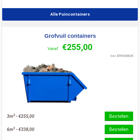
Alle Puincontainers
Grofvuil containers
€
255,00
Vanaf
Incl. BTW
€
308,55
3
3m
-
€
255,00
Bestellen
3
6m
-
€
338,00
Bestellen