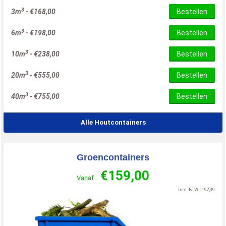
3
3m
-
€
168,00
Bestellen
3
6m
-
€
198,00
Bestellen
3
10m
-
€
238,00
Bestellen
3
20m
-
€
555,00
Bestellen
3
40m
-
€
755,00
Bestellen
Alle Houtcontainers
Groencontainers
€
159,00
Vanaf
Incl. BTW
€
192,39