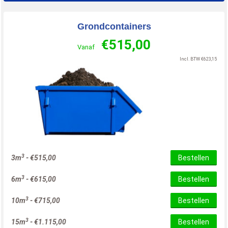
Grondcontainers
€
515,00
Vanaf
Incl. BTW
€
623,15
3
3m
-
€
515,00
Bestellen
3
6m
-
€
615,00
Bestellen
3
10m
-
€
715,00
Bestellen
3
15m
-
€
1.115,00
Bestellen