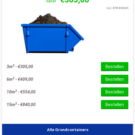
Vanaf
Incl. BTW
€
369,05
3
3m
-
€
305,00
Bestellen
3
6m
-
€
409,00
Bestellen
3
10m
-
€
554,00
Bestellen
3
15m
-
€
840,00
Bestellen
Alle Grondcontainers