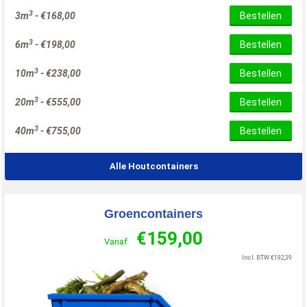
3
3m
-
€
168,00
Bestellen
3
6m
-
€
198,00
Bestellen
3
10m
-
€
238,00
Bestellen
3
20m
-
€
555,00
Bestellen
3
40m
-
€
755,00
Bestellen
Alle Houtcontainers
Groencontainers
€
159,00
Vanaf
Incl. BTW
€
192,39