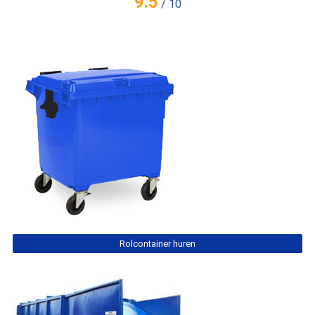
9.5
/
10
Rolcontainer huren