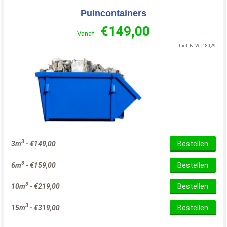
Puincontainers
€
149,00
Vanaf
Incl. BTW
€
180,29
3
3m
-
€
149,00
Bestellen
3
6m
-
€
159,00
Bestellen
3
10m
-
€
219,00
Bestellen
3
15m
-
€
319,00
Bestellen