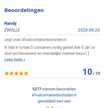
Beoordelingen
schipper
026-06-26
Veendam
2026-06
zegt over
Afvalcontainerbestellen.nl
:
5 zijn ze
alles is goed verlopen keurig op tijd geleverd ga hier
 [..]
zeker weer een container huren als we weer 1 nodig [.
Lees meer »
10
10
/
10
5277
mensen beoordelen
Afvalcontainerbestellen.nl
gemiddeld met een