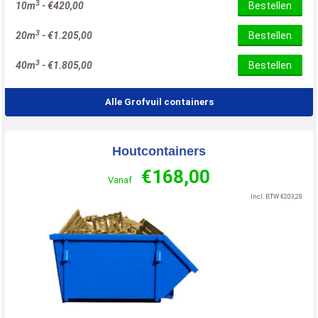
3
10m
-
€
420,00
Bestellen
3
20m
-
€
1.205,00
Bestellen
3
40m
-
€
1.805,00
Bestellen
Alle Grofvuil containers
Houtcontainers
€
168,00
Vanaf
Incl. BTW
€
203,28