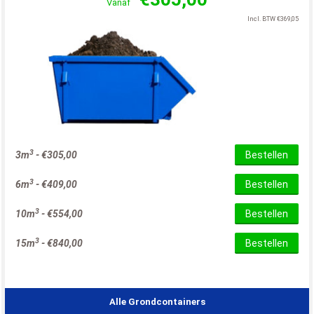
Vanaf
Incl. BTW
€
369,05
3
3m
-
€
305,00
Bestellen
3
6m
-
€
409,00
Bestellen
3
10m
-
€
554,00
Bestellen
3
15m
-
€
840,00
Bestellen
Alle Grondcontainers