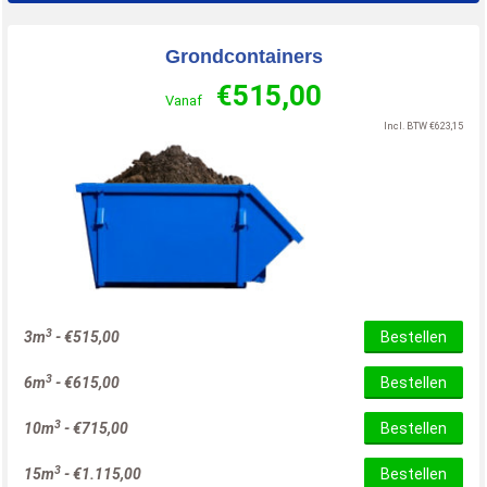
Grondcontainers
€
515,00
Vanaf
Incl. BTW
€
623,15
3
3m
-
€
515,00
Bestellen
3
6m
-
€
615,00
Bestellen
3
10m
-
€
715,00
Bestellen
3
15m
-
€
1.115,00
Bestellen