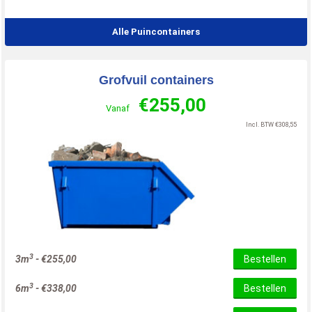
Alle Puincontainers
Grofvuil containers
€
255,00
Vanaf
Incl. BTW
€
308,55
3
3m
-
€
255,00
Bestellen
3
6m
-
€
338,00
Bestellen