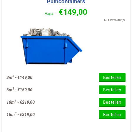
Puincontainers
€
149,00
Vanaf
Incl. BTW
€
180,29
3
3m
-
€
149,00
Bestellen
3
6m
-
€
159,00
Bestellen
3
10m
-
€
219,00
Bestellen
3
15m
-
€
319,00
Bestellen