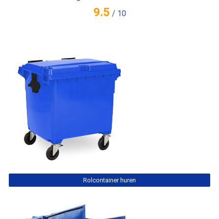
9.5
/
10
Rolcontainer huren