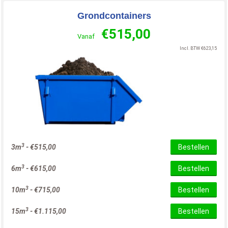
Grondcontainers
€
515,00
Vanaf
Incl. BTW
€
623,15
3
3m
-
€
515,00
Bestellen
3
6m
-
€
615,00
Bestellen
3
10m
-
€
715,00
Bestellen
3
15m
-
€
1.115,00
Bestellen