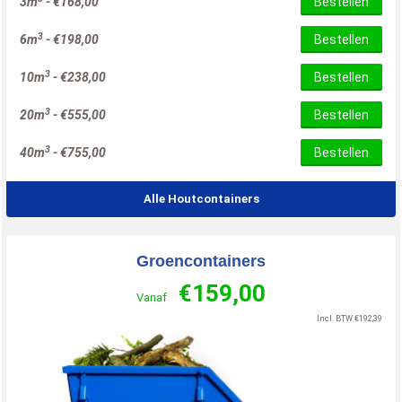
3m
-
€
168,00
Bestellen
3
6m
-
€
198,00
Bestellen
3
10m
-
€
238,00
Bestellen
3
20m
-
€
555,00
Bestellen
3
40m
-
€
755,00
Bestellen
Alle Houtcontainers
Groencontainers
€
159,00
Vanaf
Incl. BTW
€
192,39