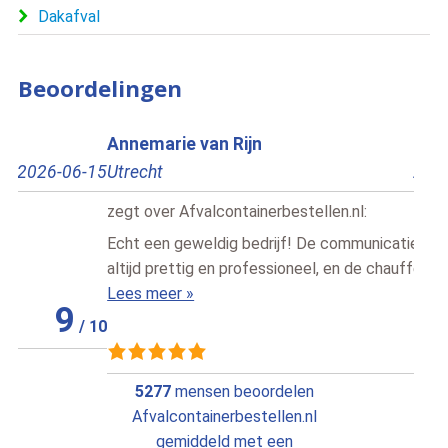
Dakafval
Beoordelingen
Annemarie van Rijn
Nan
Utrecht
2026-06-18
ZWO
zegt over
Afvalcontainerbestellen.nl
:
zegt
Echt een geweldig bedrijf! De communicatie verloopt
Ik he
altijd prettig en professioneel, en de chauffeurs zij [..]
door
Lees meer »
Lees
10
/
10
5277
mensen beoordelen
Afvalcontainerbestellen.nl
gemiddeld met een