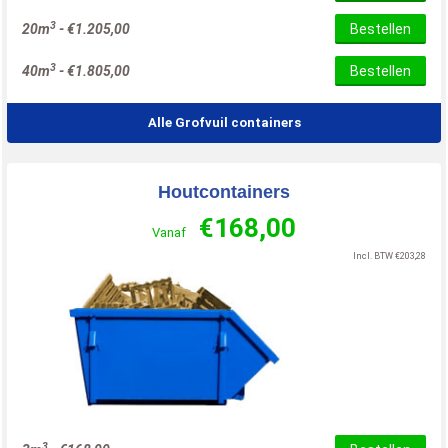
3
20m
-
€
1.205,00
Bestellen
3
40m
-
€
1.805,00
Bestellen
Alle Grofvuil containers
Houtcontainers
€
168,00
Vanaf
Incl. BTW
€
203,28
3