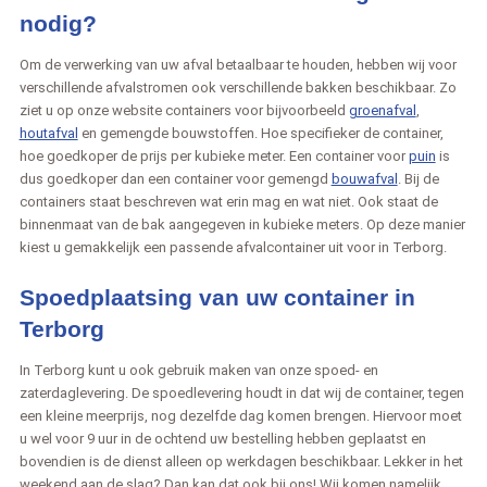
nodig?
Om de verwerking van uw afval betaalbaar te houden, hebben wij voor
verschillende afvalstromen ook verschillende bakken beschikbaar. Zo
ziet u op onze website containers voor bijvoorbeeld
groenafval
,
houtafval
en gemengde bouwstoffen. Hoe specifieker de container,
hoe goedkoper de prijs per kubieke meter. Een container voor
puin
is
dus goedkoper dan een container voor gemengd
bouwafval
. Bij de
containers staat beschreven wat erin mag en wat niet. Ook staat de
binnenmaat van de bak aangegeven in kubieke meters. Op deze manier
kiest u gemakkelijk een passende afvalcontainer uit voor in Terborg.
Spoedplaatsing van uw container in
Terborg
In Terborg kunt u ook gebruik maken van onze spoed- en
zaterdaglevering. De spoedlevering houdt in dat wij de container, tegen
een kleine meerprijs, nog dezelfde dag komen brengen. Hiervoor moet
u wel voor 9 uur in de ochtend uw bestelling hebben geplaatst en
bovendien is de dienst alleen op werkdagen beschikbaar. Lekker in het
weekend aan de slag? Dan kan dat ook bij ons! Wij komen namelijk