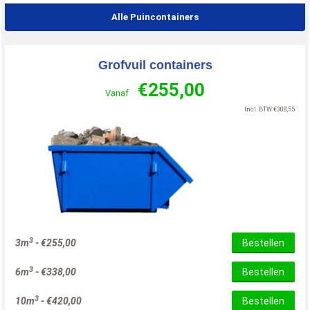
Alle Puincontainers
Grofvuil containers
€
255,00
Vanaf
Incl. BTW
€
308,55
3
3m
-
€
255,00
Bestellen
3
6m
-
€
338,00
Bestellen
3
10m
-
€
420,00
Bestellen