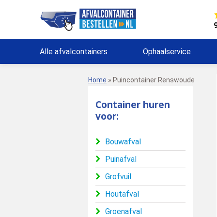
Alle afvalcontainers
Ophaalservice
Home
»
Puincontainer Renswoude
Container huren
voor:
Bouwafval
Puinafval
Grofvuil
Houtafval
Groenafval