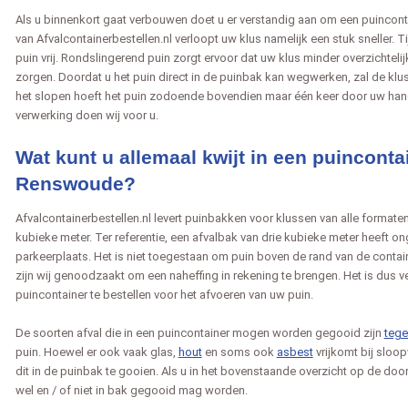
Als u binnenkort gaat verbouwen doet u er verstandig aan om een puinconta
van Afvalcontainerbestellen.nl verloopt uw klus namelijk een stuk sneller. 
puin vrij. Rondslingerend puin zorgt ervoor dat uw klus minder overzichtelijk
zorgen. Doordat u het puin direct in de puinbak kan wegwerken, zal de klus 
het slopen hoeft het puin zodoende bovendien maar één keer door uw hand
verwerking doen wij voor u.
Wat kunt u allemaal kwijt in een puinconta
Renswoude?
Afvalcontainerbestellen.nl levert puinbakken voor klussen van alle formaten
kubieke meter. Ter referentie, een afvalbak van drie kubieke meter heeft 
parkeerplaats. Het is niet toegestaan om puin boven de rand van de container
zijn wij genoodzaakt om een naheffing in rekening te brengen. Het is dus ve
puincontainer te bestellen voor het afvoeren van uw puin.
De soorten afval die in een puincontainer mogen worden gegooid zijn
tege
puin. Hoewel er ook vaak glas,
hout
en soms ook
asbest
vrijkomt bij sloo
dit in de puinbak te gooien. Als u in het bovenstaande overzicht op de door 
wel en / of niet in bak gegooid mag worden.