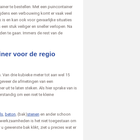
iner te bestellen. Met een puincontainer
Tijdens een verbouwing komt er vaak veel
 is en kan ook voor gevaarlijke situaties
een stuk veiliger en sneller verlopen. Na
en te gaan. Immers de rest van de
iner voor de regio
. Van drie kubieke meter tot aan wel 15
ongeveer de afmetingen van een
 uit te laten steken. Als hier sprake van is
rstandig om een niet te kleine
ls
,
beton
, (bak)
stenen
en ander schoon
pwerkzaamheden is het niet toegestaan om
u gewenste bak klikt, ziet u precies wat er