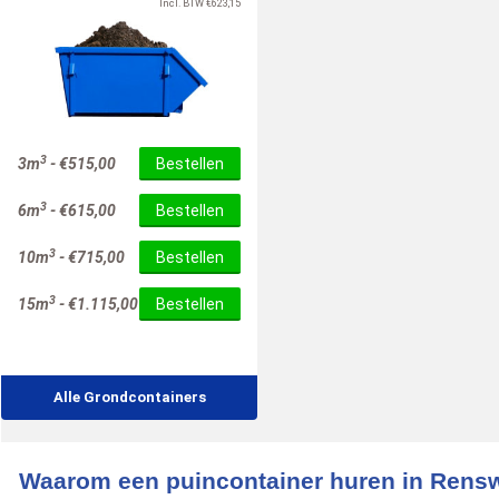
Incl. BTW
€
623,15
3
3m
-
€
515,00
Bestellen
3
6m
-
€
615,00
Bestellen
3
10m
-
€
715,00
Bestellen
3
15m
-
€
1.115,00
Bestellen
Alle Grondcontainers
Waarom een puincontainer huren in Rens