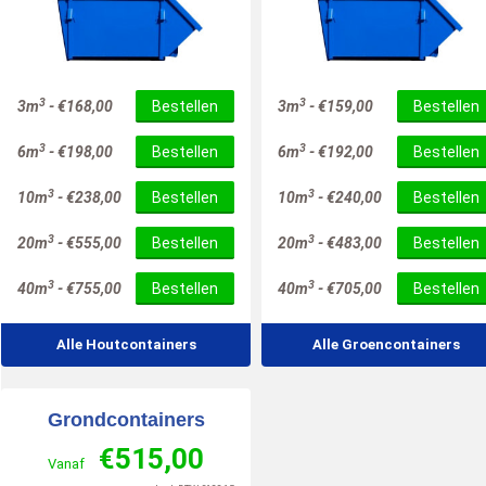
3
3
3m
-
€
168,00
Bestellen
3m
-
€
159,00
Bestellen
3
3
6m
-
€
198,00
Bestellen
6m
-
€
192,00
Bestellen
3
3
10m
-
€
238,00
Bestellen
10m
-
€
240,00
Bestellen
3
3
20m
-
€
555,00
Bestellen
20m
-
€
483,00
Bestellen
3
3
40m
-
€
755,00
Bestellen
40m
-
€
705,00
Bestellen
Alle Houtcontainers
Alle Groencontainers
Grondcontainers
€
515,00
Vanaf