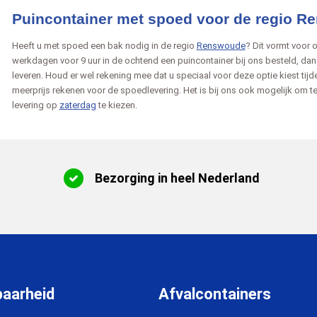
Puincontainer met spoed voor de regio 
Heeft u met spoed een bak nodig in de regio
Renswoude
? Dit vormt voor 
werkdagen voor 9 uur in de ochtend een puincontainer bij ons besteld, dan
leveren. Houd er wel rekening mee dat u speciaal voor deze optie kiest tijd
meerprijs rekenen voor de spoedlevering. Het is bij ons ook mogelijk om t
levering op
zaterdag
te kiezen.
Bezorging in heel Nederland
baarheid
Afvalcontainers