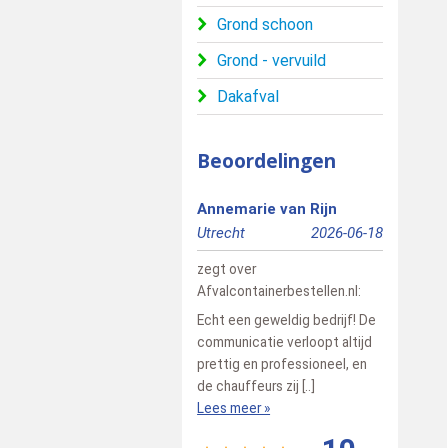
Grond schoon
Grond - vervuild
Dakafval
Beoordelingen
Annemarie van Rijn
Nandy
Utrecht
2026-06-18
ZWOLLE
zegt over
zegt over
Afvalcontainerbestellen.nl
:
Afvalconta
Echt een geweldig bedrijf! De
Ik heb in t
communicatie verloopt altijd
nodig geha
prettig en professioneel, en
profession
de chauffeurs zij [..]
mannen bez
Lees meer »
Lees meer