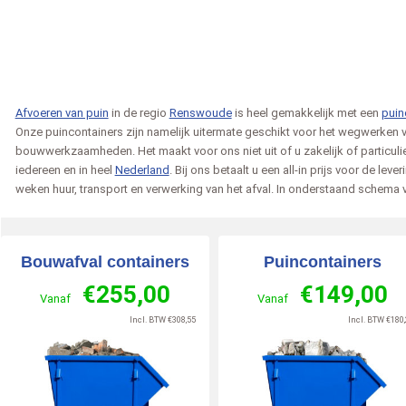
Afvoeren van puin
in de regio
Renswoude
is heel gemakkelijk met een
puin
Onze puincontainers zijn namelijk uitermate geschikt voor het wegwerken va
bouwwerkzaamheden. Het maakt voor ons niet uit of u zakelijk of particulier
iedereen en in heel
Nederland
. Bij ons betaalt u een all-in prijs voor de leve
schipper
Peter
weken huur, transport en verwerking van het afval. In onderstaand schema vi
2026-06-26
Veendam
2026-06-29
Hardinxveld-Giesse
202
zegt over
zegt over
Bouwafval containers
Puincontainers
inerbestellen.nl
:
Afvalcontainerbestellen.nl
:
Afvalcontainerbestelle
€
255,00
€
149,00
otaal 5 containers
alles is goed verlopen keurig
Helaas niet meer dan e
Vanaf
Vanaf
d Alle 5 zijn ze door
op tijd geleverd ga hier zeker
Levering op afgesprok
Incl. BTW
€
308,55
Incl. BTW
€
180,
eel en vriendelijke
weer een container huren als
een paar uur eerder dan
o [..]
we weer 1 nodig [..]
gevraagd, maar vooruit. [
 »
Lees meer »
Lees meer »