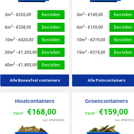
10
10
/
10
/
10
3
3
3m
-
€
255,00
Bestellen
3m
-
€
149,00
Bestellen
3
3
6m
-
€
338,00
Bestellen
6m
-
€
159,00
Bestellen
3
3
10m
-
€
420,00
Bestellen
10m
-
€
219,00
Bestellen
3
3
20m
-
€
1.205,00
Bestellen
15m
-
€
319,00
Bestellen
3
40m
-
€
1.805,00
Bestellen
Alle Bouwafval containers
Alle Puincontainers
Houtcontainers
Groencontainers
€
168,00
€
159,00
Vanaf
Vanaf
Incl. BTW
€
203,28
Incl. BTW
€
192,