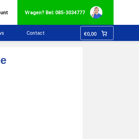
ount
Vragen? Bel: 085-3034777
ws
Contact
€
0,00
de