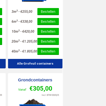
6
10
/
10
/
10
3
3m
-
€
255,00
Bestellen
3
6m
-
€
338,00
Bestellen
3
10m
-
€
420,00
Bestellen
3
20m
-
€
1.205,00
Bestellen
3
40m
-
€
1.805,00
Bestellen
Alle Grofvuil containers
Grondcontainers
€
305,00
Vanaf
39
Incl. BTW
€
369,05