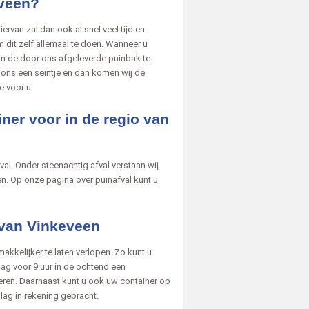
eveen?
rvan zal dan ook al snel veel tijd en
 dit zelf allemaal te doen. Wanneer u
 in de door ons afgeleverde puinbak te
u ons een seintje en dan komen wij de
 voor u.
iner voor in de regio van
al. Onder steenachtig afval verstaan wij
n. Op onze pagina over puinafval kunt u
 van Vinkeveen
akkelijker te laten verlopen. Zo kunt u
g voor 9 uur in de ochtend een
veren. Daarnaast kunt u ook uw container op
lag in rekening gebracht.