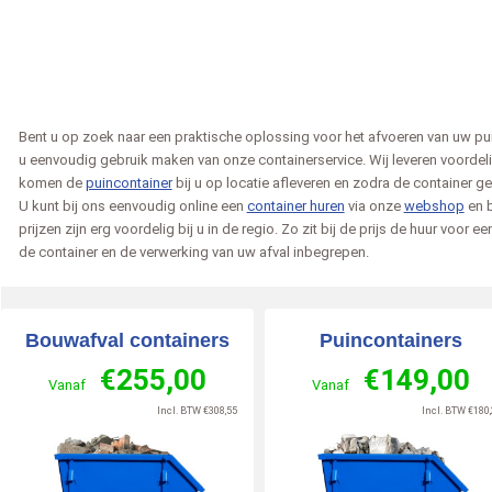
Bent u op zoek naar een praktische oplossing voor het afvoeren van uw pui
u eenvoudig gebruik maken van onze containerservice. Wij leveren voordel
komen de
puincontainer
bij u op locatie afleveren en zodra de container g
U kunt bij ons eenvoudig online een
container huren
via onze
webshop
en b
e van Rijn
Nandy
schipper
prijzen zijn erg voordelig bij u in de regio. Zo zit bij de prijs de huur voor 
de container en de verwerking van uw afval inbegrepen.
2026-06-18
ZWOLLE
2026-06-26
Veendam
202
zegt over
zegt over
inerbestellen.nl
:
Afvalcontainerbestellen.nl
:
Afvalcontainerbestelle
Bouwafval containers
Puincontainers
eweldig bedrijf! De
Ik heb in totaal 5 containers
alles is goed verlopen 
€
255,00
€
149,00
ie verloopt altijd
nodig gehad Alle 5 zijn ze door
op tijd geleverd ga hier
Vanaf
Vanaf
 professioneel, en
professioneel en vriendelijke
weer een container hur
Incl. BTW
€
308,55
Incl. BTW
€
180,
s zij [..]
mannen bezo [..]
we weer 1 nodig [..]
 »
Lees meer »
Lees meer »