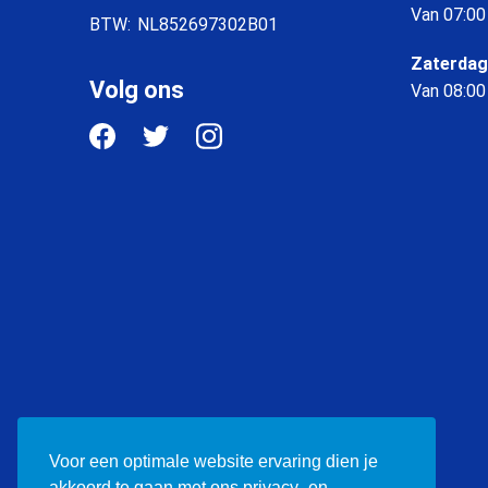
Van 07:00
BTW:
NL852697302B01
Zaterdag
Volg ons
Van 08:00
Voor een optimale website ervaring dien je
akkoord te gaan met ons privacy- en