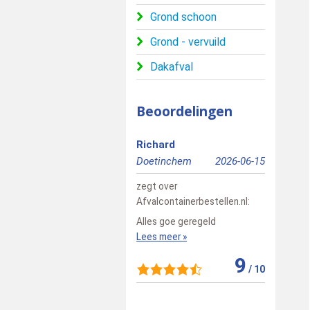
Grond schoon
Grond - vervuild
Dakafval
Beoordelingen
Richard
Annemari
Doetinchem
2026-06-15
Utrecht
zegt over
zegt over
Afvalcontainerbestellen.nl
:
Afvalconta
Alles goe geregeld
Echt een g
Lees meer »
communicat
prettig en
9
de chauffeur
/
10
Lees meer