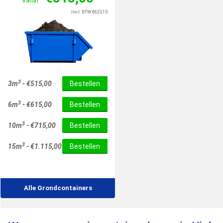
Vanaf
Incl. BTW
€
623,15
3
3m
-
€
515,00
Bestellen
3
6m
-
€
615,00
Bestellen
3
10m
-
€
715,00
Bestellen
3
15m
-
€
1.115,00
Bestellen
Alle Grondcontainers