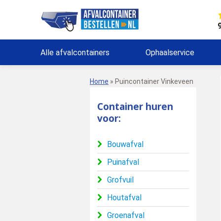
Alle afvalcontainers
Ophaalservice
Home
»
Puincontainer Vinkeveen
Container huren
voor:
Bouwafval
Puinafval
Grofvuil
Houtafval
Groenafval