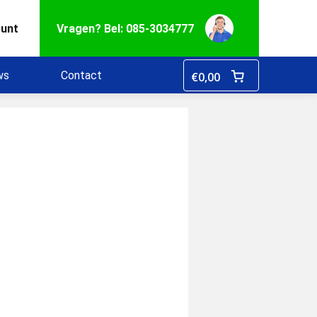
ount
Vragen? Bel: 085-3034777
ws
Contact
€
0,00