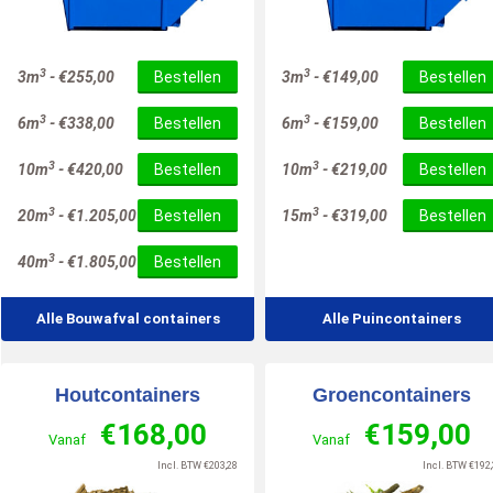
10
10
/
10
/
10
3
3
3m
-
€
255,00
Bestellen
3m
-
€
149,00
Bestellen
3
3
6m
-
€
338,00
Bestellen
6m
-
€
159,00
Bestellen
3
3
10m
-
€
420,00
Bestellen
10m
-
€
219,00
Bestellen
3
3
20m
-
€
1.205,00
Bestellen
15m
-
€
319,00
Bestellen
3
40m
-
€
1.805,00
Bestellen
Alle Bouwafval containers
Alle Puincontainers
Houtcontainers
Groencontainers
€
168,00
€
159,00
Vanaf
Vanaf
Incl. BTW
€
203,28
Incl. BTW
€
192,