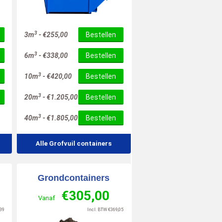
10
6
/
10
/
10
3
3m
-
€
255,00
Bestellen
3
6m
-
€
338,00
Bestellen
3
10m
-
€
420,00
Bestellen
3
20m
-
€
1.205,00
Bestellen
3
40m
-
€
1.805,00
Bestellen
Alle Grofvuil containers
Grondcontainers
€
305,00
Vanaf
39
Incl. BTW
€
369,05