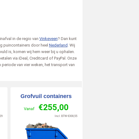
nafval in de regio van
Vinkeveen
? Dan kunt
ig puincontainers door heel
Nederland
. Wij
evuld is, komen wij hem weer bij u ophalen.
etalen via iDeal, Creditcard of PayPal. Onze
Peter
Bert
Edri
een periode van vier weken, het transport van
6-06-29
Hardinxveld-Giessendam
2026-06-30
Pesse
2026-07-02
Rott
zegt over
zegt over
zegt
n.nl
:
Afvalcontainerbestellen.nl
:
Afvalcontainerbestellen.nl
:
Afval
Grofvuil containers
keurig
Helaas niet meer dan een 6.
Snelle vlotte service ,
Dit i
€
255,00
 zeker
Levering op afgesproken dag,
vriendelijke chauffeur
conta
Vanaf
en als
een paar uur eerder dan
Lees meer »
lever
29
Incl. BTW
€
308,55
gevraagd, maar vooruit. [..]
servi
10
Lees meer »
Lees
/
10