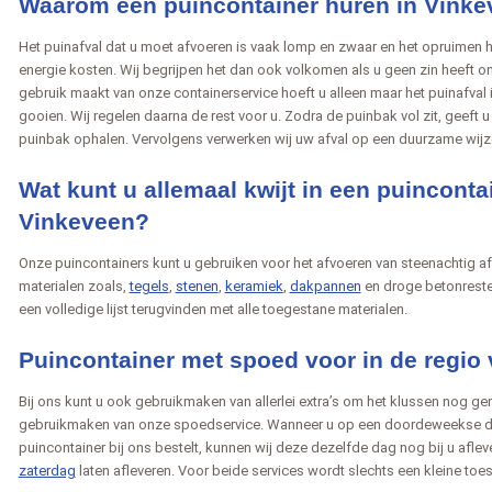
Waarom een puincontainer huren in Vink
Het puinafval dat u moet afvoeren is vaak lomp en zwaar en het opruimen hie
energie kosten. Wij begrijpen het dan ook volkomen als u geen zin heeft om
gebruik maakt van onze containerservice hoeft u alleen maar het puinafval
gooien. Wij regelen daarna de rest voor u. Zodra de puinbak vol zit, geeft 
puinbak ophalen. Vervolgens verwerken wij uw afval op een duurzame wijze
Wat kunt u allemaal kwijt in een puinconta
Vinkeveen?
Onze puincontainers kunt u gebruiken voor het afvoeren van steenachtig afv
materialen zoals,
tegels
,
stenen
,
keramiek
,
dakpannen
en droge betonreste
een volledige lijst terugvinden met alle toegestane materialen.
Puincontainer met spoed voor in de regio
Bij ons kunt u ook gebruikmaken van allerlei extra’s om het klussen nog gem
gebruikmaken van onze spoedservice. Wanneer u op een doordeweekse da
puincontainer bij ons bestelt, kunnen wij deze dezelfde dag nog bij u afle
zaterdag
laten afleveren. Voor beide services wordt slechts een kleine toes