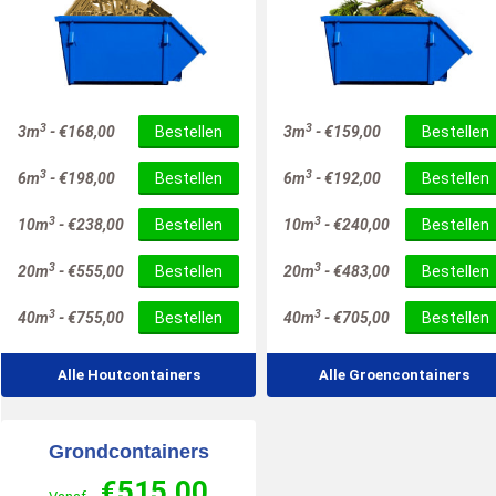
3
3
3m
-
€
168,00
Bestellen
3m
-
€
159,00
Bestellen
3
3
6m
-
€
198,00
Bestellen
6m
-
€
192,00
Bestellen
3
3
10m
-
€
238,00
Bestellen
10m
-
€
240,00
Bestellen
3
3
20m
-
€
555,00
Bestellen
20m
-
€
483,00
Bestellen
3
3
40m
-
€
755,00
Bestellen
40m
-
€
705,00
Bestellen
Alle Houtcontainers
Alle Groencontainers
Grondcontainers
€
515,00