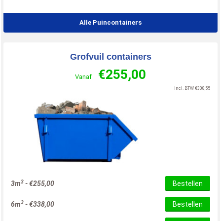
Alle Puincontainers
Grofvuil containers
€
255,00
Vanaf
Incl. BTW
€
308,55
3
3m
-
€
255,00
Bestellen
3
6m
-
€
338,00
Bestellen