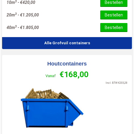
3
10m
-
€
420,00
Bestellen
3
20m
-
€
1.205,00
Bestellen
3
40m
-
€
1.805,00
Bestellen
Alle Grofvuil containers
Houtcontainers
€
168,00
Vanaf
Incl. BTW
€
203,28