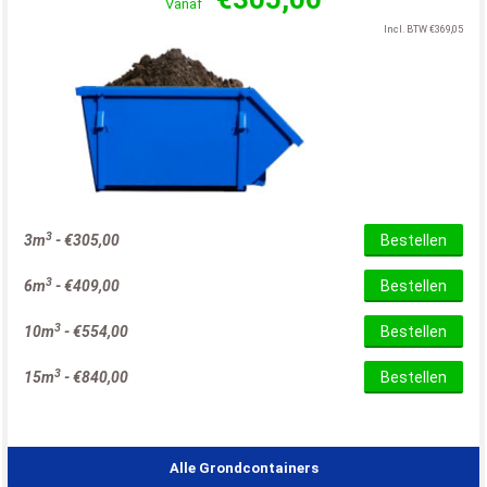
Vanaf
Incl. BTW
€
369,05
3
3m
-
€
305,00
Bestellen
3
6m
-
€
409,00
Bestellen
3
10m
-
€
554,00
Bestellen
3
15m
-
€
840,00
Bestellen
Alle Grondcontainers