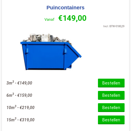
Puincontainers
€
149,00
Vanaf
Incl. BTW
€
180,29
3
3m
-
€
149,00
Bestellen
3
6m
-
€
159,00
Bestellen
3
10m
-
€
219,00
Bestellen
3
15m
-
€
319,00
Bestellen