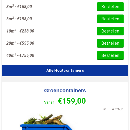
3
3m
-
€
168,00
Bestellen
3
6m
-
€
198,00
Bestellen
3
10m
-
€
238,00
Bestellen
3
20m
-
€
555,00
Bestellen
3
40m
-
€
755,00
Bestellen
Alle Houtcontainers
Groencontainers
€
159,00
Vanaf
Incl. BTW
€
192,39