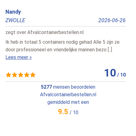
schipper
2026-06-26
Veendam
20
zegt over
Afvalcontainerbestellen.nl
:
d Alle 5 zijn ze
alles is goed verlopen keurig op tijd geleverd g
en bezo [..]
zeker weer een container huren als we weer 1 n
Lees meer »
10
/
10
5277
mensen beoordelen
Afvalcontainerbestellen.nl
gemiddeld met een
9.5
/
10