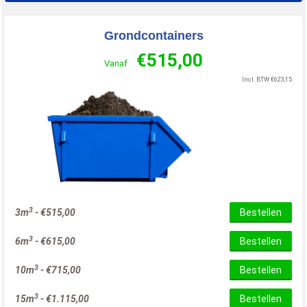
Grondcontainers
€
515,00
Vanaf
Incl. BTW
€
623,15
3
3m
-
€
515,00
Bestellen
3
6m
-
€
615,00
Bestellen
3
10m
-
€
715,00
Bestellen
3
15m
-
€
1.115,00
Bestellen