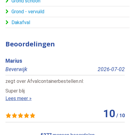
Grond schoon
Grond - vervuild
Dakafval
Beoordelingen
S.
2026-07-02
Delft
2026
zegt over
Afvalcontainerbestellen.nl
:
Duidelijke en makkelijk navigeerbare website, go
service en geen verrassingen wat betreft de prijs. I
Lees meer »
10
/
10
1