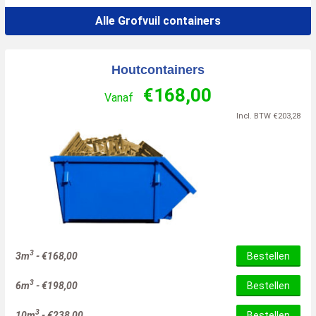
Alle Grofvuil containers
Houtcontainers
€
168,00
Vanaf
Incl. BTW
€
203,28
3
3m
-
€
168,00
Bestellen
3
6m
-
€
198,00
Bestellen
3
10m
-
€
238,00
Bestellen