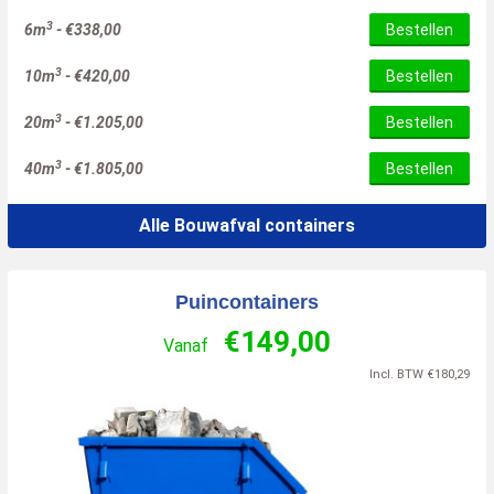
3
6m
-
€
338,00
Bestellen
3
10m
-
€
420,00
Bestellen
3
20m
-
€
1.205,00
Bestellen
3
40m
-
€
1.805,00
Bestellen
Alle Bouwafval containers
Puincontainers
€
149,00
Vanaf
Incl. BTW
€
180,29