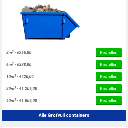
3
3m
-
€
255,00
Bestellen
3
6m
-
€
338,00
Bestellen
3
10m
-
€
420,00
Bestellen
3
20m
-
€
1.205,00
Bestellen
3
40m
-
€
1.805,00
Bestellen
Alle Grofvuil containers