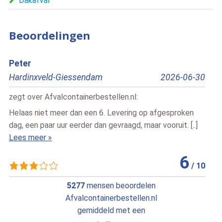
Dakafval
Beoordelingen
Bert
2026-06-30
Pesse
tellen.nl
:
zegt over
Afvalcontainerbestellen.
. Levering op afgesproken
Snelle vlotte service , vriendelijke
gevraagd, maar vooruit. [..]
Lees meer »
6
/
10
5277
mensen beoordelen
Afvalcontainerbestellen.nl
gemiddeld met een