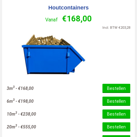
Houtcontainers
€
168,00
Vanaf
Incl. BTW
€
203,28
3
3m
-
€
168,00
Bestellen
3
6m
-
€
198,00
Bestellen
3
10m
-
€
238,00
Bestellen
3
20m
-
€
555,00
Bestellen