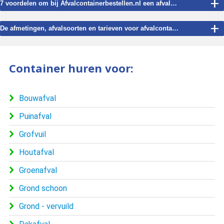
+
7 voordelen om bij Afvalcontainerbestellen.nl een afvalcontainer te huren voor Haule.
+
De afmetingen, afvalsoorten en tarieven voor afvalcontainer verhuur in Haule.
Container huren voor:
Bouwafval
Puinafval
Grofvuil
Houtafval
Groenafval
Grond schoon
Grond - vervuild