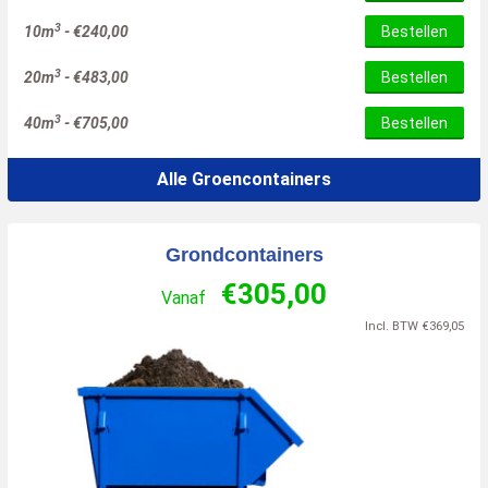
3
10m
-
€
240,00
Bestellen
3
20m
-
€
483,00
Bestellen
3
40m
-
€
705,00
Bestellen
Alle Groencontainers
Grondcontainers
€
305,00
Vanaf
Incl. BTW
€
369,05