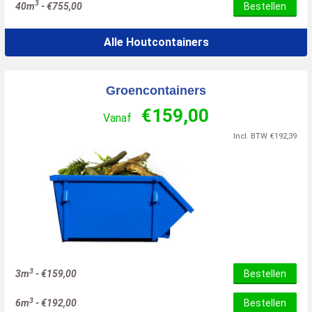
3
40m
-
€
755,00
Bestellen
Alle Houtcontainers
Groencontainers
€
159,00
Vanaf
Incl. BTW
€
192,39
3
3m
-
€
159,00
Bestellen
3
6m
-
€
192,00
Bestellen