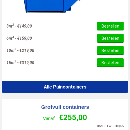
3
3m
-
€
149,00
Bestellen
3
6m
-
€
159,00
Bestellen
3
10m
-
€
219,00
Bestellen
3
15m
-
€
319,00
Bestellen
Alle Puincontainers
Grofvuil containers
€
255,00
Vanaf
Incl. BTW
€
308,55