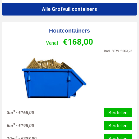
Alle Grofvuil containers
Houtcontainers
€
168,00
Vanaf
Incl. BTW
€
203,28
3
3m
-
€
168,00
Bestellen
3
6m
-
€
198,00
Bestellen
3
10m
-
€
238,00
Bestellen