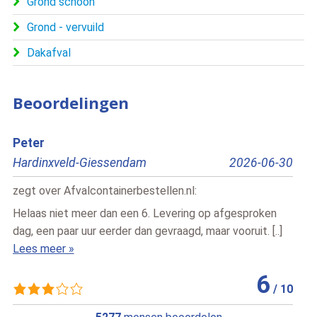
Grond schoon
Grond - vervuild
Dakafval
Beoordelingen
Bert
Edri
Pesse
2026-07-02
Rot
zegt over
Afvalcontainerbestellen.nl
:
zegt
Snelle vlotte service , vriendelijke chauffeur
Dit 
Lees meer »
snel
Lees
10
/
10